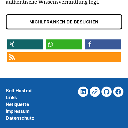
authentische Wissensvermittlung legt.
MICHLFRANKEN.DE BESUCHEN
teilen
teilen
teilen
RSS-feed
Self Hosted
Linkedin
Xing
Github
Fac
Links
Netiquette
Impressum
Datenschutz