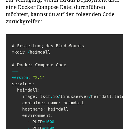
zur Verfügung. Wenn du das Deployment über
eine Docker Compose Datei durchführen
möchtest, kannst du auf den folgenden Code
zurückgreifen:
# Erstellung des Bind
Mounts

-
mkdir 
heimdall

/
-
-
-
version
:
"2.1"
services
:
  heimdall
:
    image
 lscr
io
linuxserver
heimdall
latest
:
.
/
/
:
    container_name
 heimdall

:
    hostname
 heimdall

:
    environment
:
 PUID
-
=
1000
 PGID
-
=
1000