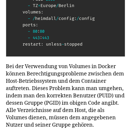
 TZ
Europe
Berlin

-
=
/
    volumes
:
heimdall
config
config

-
/
/
:
/
    ports
:
-
80
:
80
-
443
:
443
    restart
 unless
stopped
:
-
Bei der Verwendung von Volumes in Docker
können Berechtigungsprobleme zwischen dem
Host-Betriebssystem und dem Container
auftreten. Dieses Problem kann man umgehen,
indem man den korrekten Benutzer (PUID) und
dessen Gruppe (PGID) im obigen Code angibt.
Alle Verzeichnisse auf dem Host, die als
Volumes dienen, müssen dem angegebenen
Nutzer und seiner Gruppe gehören.