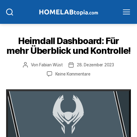
Suchen
Menü
Heimdall Dashboard: Für
mehr Überblick und Kontrolle!
Beitragsautor
Veröffentlichungsdatum
Von
Fabian Wüst
28. Dezember 2023
zu
Keine Kommentare
Heimdall
Dashboard:
Für
mehr
Überblick
und
Kontrolle!