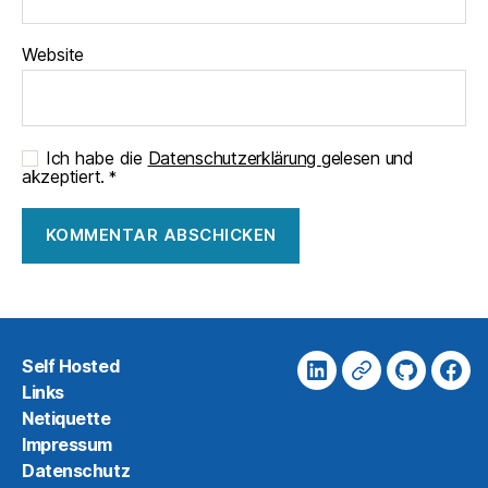
Website
Ich habe die
Datenschutzerklärung
gelesen und
akzeptiert.
*
A
l
t
e
Self Hosted
Linkedin
Xing
Github
Fac
r
Links
n
Netiquette
a
Impressum
t
i
Datenschutz