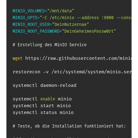
MINIO_VOLUMES
=
"/mnt/data"
MINIO_OPTS
=
"-C /etc/minio --address :9000 --consol
MINIO_ROOT_USER
=
"DeinNutzernae"
MINIO_ROOT_PASSWORD
=
"DeinGeheimesPassw0rt"
# Erstellung des MinIO Service
 https://raw.githubusercontent.com/minio/
wget
restorecon -v /etc/systemd/system/minio.servi
systemctl daemon-reload

systemctl 
 minio

enable
systemctl start minio

systemctl status minio

# Teste, ob die Installation funktioniert hat: