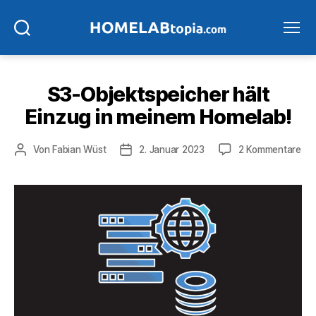
Suchen
Menü
S3-Objektspeicher hält
Einzug in meinem Homelab!
zu
Beitragsautor
Veröffentlichungsdatum
Von
Fabian Wüst
2. Januar 2023
2 Kommentare
S3-
Obj
hält
Ein
in
me
Hom