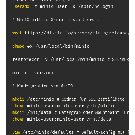
 -r minio-user -s /sbin/nologin

useradd
# MinIO mittels Skript installieren:
 https://dl.min.io/server/minio/release/li
wget
 +x /usr/local/bin/minio

chmod
restorecon -v /usr/local/bin/minio 
# SELinux
minio --version

# Konfiguration von MinIO:
 /etc/minio 
mkdir
# Ordner für SSL-Zertifikate
chown
 /mnt/data 
mkdir
# Datengrab oder Mountpoint für B
 minio-user:minio-user /mnt/data

chown
 /etc/minio/defaults 
vim
# Default-Konfig mit fol