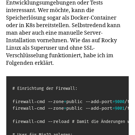
Entwicklungsumgebungen oder Tests
interessant. Wer möchte, kann die
Speicherlösung sogar als Docker-Container
oder in K8s bereitstellen. Selbstredend kann
man aber auch eine manuelle Server-
Installation vornehmen. Wie das auf Rocky
Linux als Superuser und ohne SSL-
Verschlüsselung funktioniert, habe ich im
Folgenden erklärt.
# Einrichtung der Firewall:
firewall-cmd --zone
public --add-port
/tcp
=
=
9000
firewall-cmd --zone
public --add-port
/tcp
=
=
9001
firewall-cmd --reload 
# Damit die Änderungen wir
# User für MinIO anlegen: