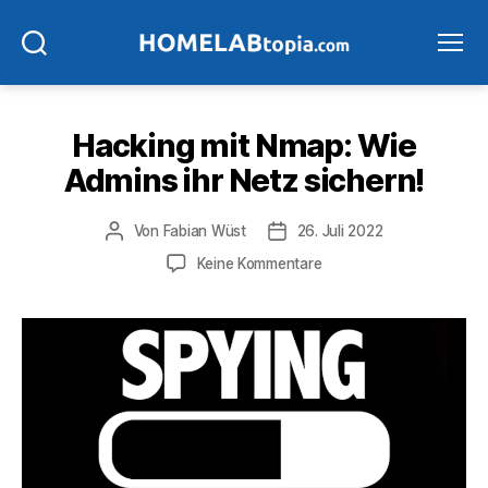
Suchen
Menü
Hacking mit Nmap: Wie
Admins ihr Netz sichern!
Beitragsautor
Veröffentlichungsdatum
Von
Fabian Wüst
26. Juli 2022
zu
Keine Kommentare
Hacking
mit
Nmap:
Wie
Admins
ihr
Netz
sichern!