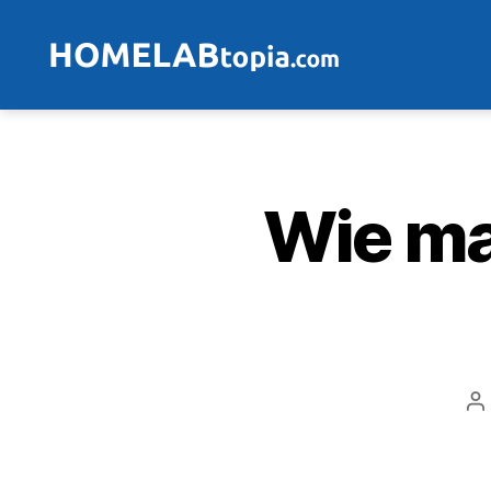
Wie ma
B