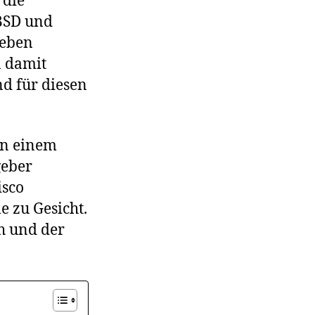
 die
eBSD und
neben
n damit
d für diesen
von einem
geber
isco
e zu Gesicht.
h und der