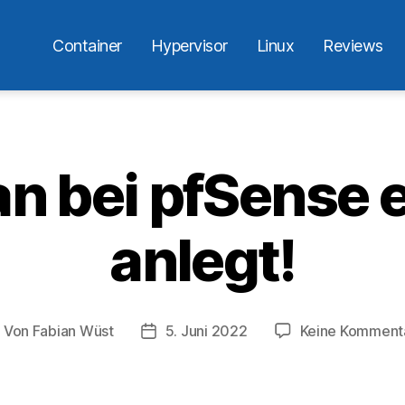
Container
Hypervisor
Linux
Reviews
n bei pfSense e
anlegt!
Von
Fabian Wüst
5. Juni 2022
Keine Komment
eitragsautor
Veröffentlichungsdatum