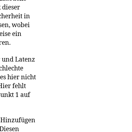
 dieser
cherheit in
ssen, wobei
eise ein
ren.
r und Latenz
chlechte
es hier nicht
ier fehlt
unkt 1 auf
s Hinzufügen
 Diesen