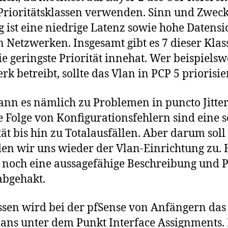
Prioritätsklassen verwenden. Sinn und Zweck
g ist eine niedrige Latenz sowie hohe Datensi
n Netzwerken. Insgesamt gibt es 7 dieser Kla
ie geringste Priorität innehat. Wer beispielsw
k betreibt, sollte das Vlan in PCP 5 priorisie
nn es nämlich zu Problemen in puncto Jitte
Folge von Konfigurationsfehlern sind eine s
ät bis hin zu Totalausfällen. Aber darum soll 
n wir uns wieder der Vlan-Einrichtung zu. H
 noch eine aussagefähige Beschreibung und P
 abgehakt.
ssen wird bei der pfSense von Anfängern da
ans unter dem Punkt Interface Assignments.