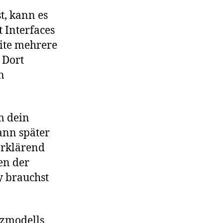
t, kann es
 Interfaces
eite mehrere
 Dort
n
m dein
ann später
erklärend
en der
y brauchst
nzmodells