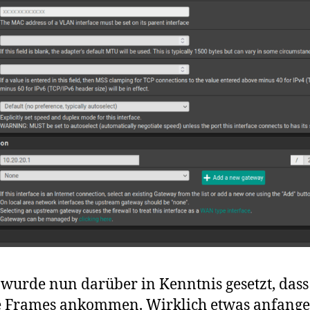
 wurde nun darüber in Kenntnis gesetzt, das
te Frames ankommen. Wirklich etwas anfange