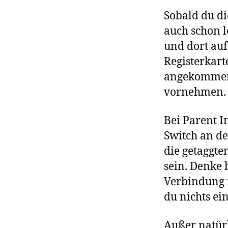
Sobald du di
auch schon l
und dort auf
Registerkart
angekommen,
vornehmen.
Bei Parent I
Switch an de
die getaggte
sein. Denke 
Verbindung i
du nichts ei
Außer natürl