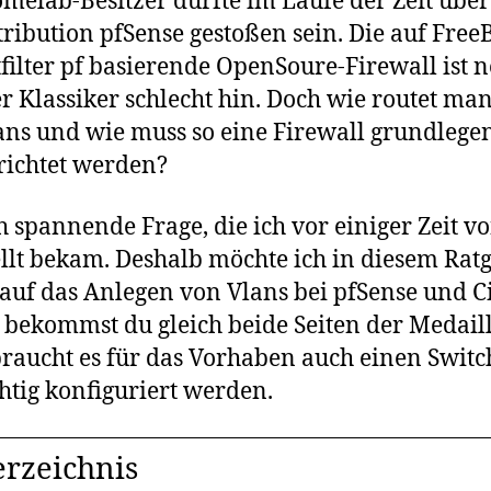
omelab-Besitzer dürfte im Laufe der Zeit über
tribution pfSense gestoßen sein. Die auf Fre
filter pf basierende OpenSoure-Firewall ist 
 Klassiker schlecht hin. Doch wie routet ma
ns und wie muss so eine Firewall grundlegen
richtet werden?
h spannende Frage, die ich vor einiger Zeit 
llt bekam. Deshalb möchte ich in diesem Rat
r auf das Anlegen von Vlans bei pfSense und C
 bekommst du gleich beide Seiten der Medaill
braucht es für das Vorhaben auch einen Switc
chtig konfiguriert werden.
erzeichnis