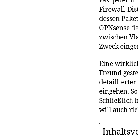
Fast jeder H
Firewall-Dis
dessen Paket
OPNsense der
zwischen Vla
Zweck einge
Eine wirklic
Freund geste
detaillierte
eingehen. So
Schließlich 
will auch ri
Inhaltsv