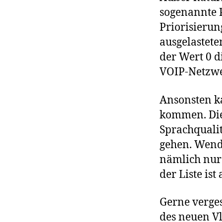
sogenannte 
Priorisierun
ausgelastete
der Wert 0 d
VOIP-Netzwer
Ansonsten ka
kommen. Die 
Sprachqualit
gehen. Wende
nämlich nur
der Liste ist
Gerne verge
des neuen Vl