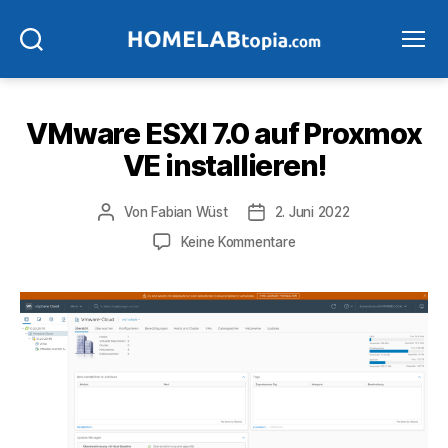
Suchen
Menü
VMware ESXI 7.0 auf Proxmox
VE installieren!
Beitragsautor
Veröffentlichungsdatum
Von
Fabian Wüst
2. Juni 2022
zu
Keine Kommentare
VMware
ESXI
7.0
auf
Proxmox
VE
installieren!