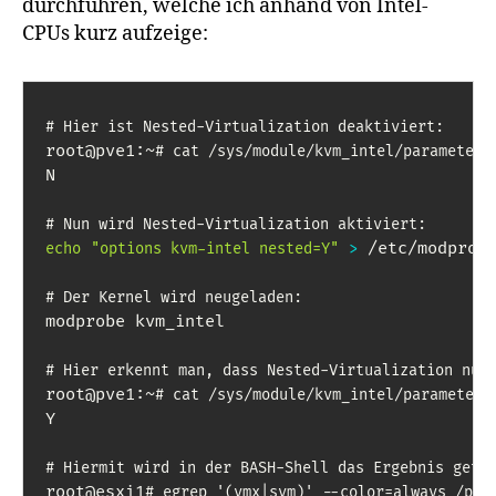
durchführen, welche ich anhand von Intel-
CPUs kurz aufzeige:
# Hier ist Nested-Virtualization deaktiviert:
root@pve1:~
# cat /sys/module/kvm_intel/parameters
N

# Nun wird Nested-Virtualization aktiviert:
 /etc/modprobe
echo
"options kvm-intel nested=Y"
>
# Der Kernel wird neugeladen:
modprobe kvm_intel

# Hier erkennt man, dass Nested-Virtualization nun
root@pve1:~
# cat /sys/module/kvm_intel/parameters
Y

# Hiermit wird in der BASH-Shell das Ergebnis gete
root@esxi1
# egrep '(vmx|svm)' --color=always /pro