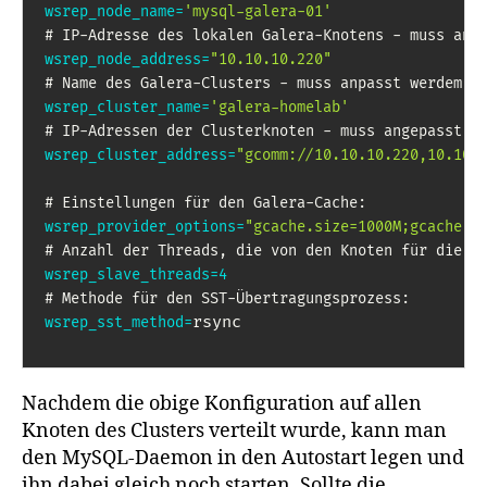
wsrep_node_name
=
'mysql-galera-01'
# IP-Adresse des lokalen Galera-Knotens - muss anp
wsrep_node_address
=
"10.10.10.220"
# Name des Galera-Clusters - muss anpasst werdem:
wsrep_cluster_name
=
'galera-homelab'
# IP-Adressen der Clusterknoten - muss angepasst w
wsrep_cluster_address
=
"gcomm://10.10.10.220,10.10.
# Einstellungen für den Galera-Cache:
wsrep_provider_options
=
"gcache.size=1000M;gcache.p
# Anzahl der Threads, die von den Knoten für die R
wsrep_slave_threads
=
4
# Methode für den SST-Übertragungsprozess:
rsync
wsrep_sst_method
=
Nachdem die obige Konfiguration auf allen
Knoten des Clusters verteilt wurde, kann man
den MySQL-Daemon in den Autostart legen und
ihn dabei gleich noch starten. Sollte die