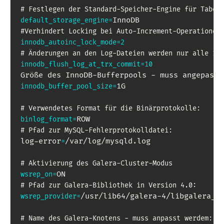
# Festlegen der Standard-Speicher-Engine für Tabel
default_storage_engine
=
#Verhindert Locking bei Auto-Increment-Operationen
innodb_autoinc_lock_mode
=
2
# Änderungen an den Log-Dateien werden nur alle 10
innodb_flush_log_at_trx_commit
=
10
1G 

innodb_buffer_pool_size
=
# Verwendetes Format für die Binärprotokolle:
binlog_format
=
# Pfad zur MySQL-Fehlerprotokolldatei:
log-error
/var/log/mysqld.log

=
# Aktivierung des Galera-Cluster-Modus
wsrep_on
=
# Pfad zur Galera-Bibliothek in Version 4.0:
/usr/lib64/galera-4/libgalera_sm
wsrep_provider
=
# Name des Galera-Knotens - muss anpasst werdem: