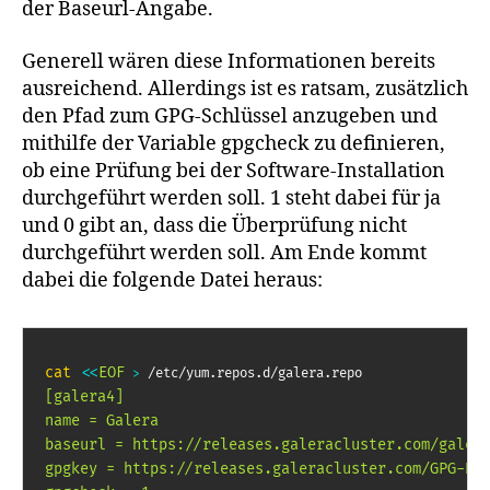
der Baseurl-Angabe.
Generell wären diese Informationen bereits
ausreichend. Allerdings ist es ratsam, zusätzlich
den Pfad zum GPG-Schlüssel anzugeben und
mithilfe der Variable gpgcheck zu definieren,
ob eine Prüfung bei der Software-Installation
durchgeführt werden soll. 1 steht dabei für ja
und 0 gibt an, dass die Überprüfung nicht
durchgeführt werden soll. Am Ende kommt
dabei die folgende Datei heraus:
cat
<<
EOF
 /etc/yum.repos.d/galera.repo
>
[galera4]

name = Galera

baseurl = https://releases.galeracluster.com/galera
gpgkey = https://releases.galeracluster.com/GPG-KEY