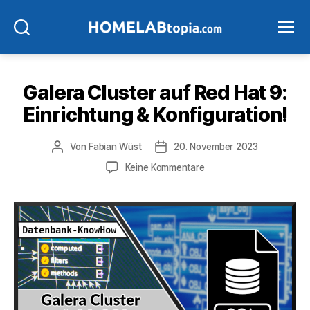
Suchen
Menü
Galera Cluster auf Red Hat 9:
Einrichtung & Konfiguration!
Beitragsautor
Veröffentlichungsdatum
Von
Fabian Wüst
20. November 2023
zu
Keine Kommentare
Galera
Cluster
auf
Red
Hat
9:
Einrichtung
&
Konfiguration!