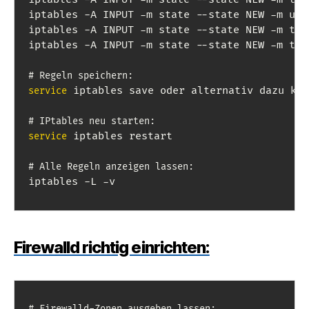
iptables -A INPUT -m state --state NEW -m udp
iptables -A INPUT -m state --state NEW -m tcp
iptables -A INPUT -m state --state NEW -m tcp
# Regeln speichern:
 iptables save oder alternativ dazu kan
service
# IPtables neu starten:
 iptables restart

service
# Alle Regeln anzeigen lassen:
iptables -L -v
Firewalld richtig einrichten:
# Firewalld-Zonen ausgeben lassen: