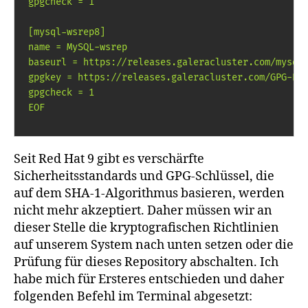
gpgcheck = 1

[mysql-wsrep8]

name = MySQL-wsrep

baseurl = https://releases.galeracluster.com/mysql-
gpgkey = https://releases.galeracluster.com/GPG-KEY
gpgcheck = 1

EOF
Seit Red Hat 9 gibt es verschärfte
Sicherheitsstandards und GPG-Schlüssel, die
auf dem SHA-1-Algorithmus basieren, werden
nicht mehr akzeptiert. Daher müssen wir an
dieser Stelle die kryptografischen Richtlinien
auf unserem System nach unten setzen oder die
Prüfung für dieses Repository abschalten. Ich
habe mich für Ersteres entschieden und daher
folgenden Befehl im Terminal abgesetzt: