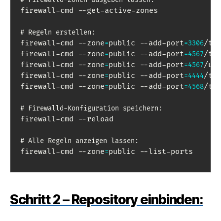
firewall-cmd --get-active-zones

# Regeln erstellen:
firewall-cmd --zone
public --add-port
/tc
=
=
3306
firewall-cmd --zone
public --add-port
/tc
=
=
4567
firewall-cmd --zone
public --add-port
/ud
=
=
4567
firewall-cmd --zone
public --add-port
/tc
=
=
4444
firewall-cmd --zone
public --add-port
/tc
=
=
4568
# Firewalld-Konfiguration speichern:
firewall-cmd --reload

# Alle Regeln anzeigen lassen:
firewall-cmd --zone
public --list-ports
=
Schritt 2 – Repository einbinden: