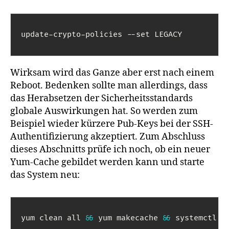
update-crypto-policies --set LEGACY
Wirksam wird das Ganze aber erst nach einem
Reboot. Bedenken sollte man allerdings, dass
das Herabsetzen der Sicherheitsstandards
globale Auswirkungen hat. So werden zum
Beispiel wieder kürzere Pub-Keys bei der SSH-
Authentifizierung akzeptiert. Zum Abschluss
dieses Abschnitts prüfe ich noch, ob ein neuer
Yum-Cache gebildet werden kann und starte
das System neu:
yum clean all 
 yum makecache 
 systemctl 
&&
&&
r